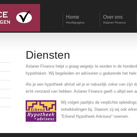
Home
Over ons
Hoofdpagina
Aslaner Finance
Diensten
Aslaner Finance helpt u graag wegwijs te worden in de honder
hypotheken. Wij begeleiden en adviseren u gedurende het hele 
Als je een hypotheek afsluit wil je er natuurlijk zeker van zijn
écht verstand van hebben. Aslaner Finance geeft u altijd een a
Wij volgen jaarlijks de verplichte opleidi
ontwikkelingen bij. Daarom zij wij ook er
“Erkend Hypotheek Adviseur” noemen.