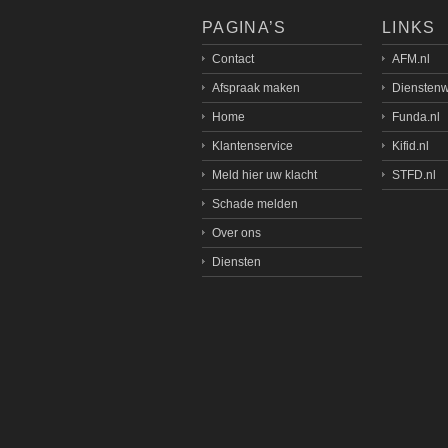
PAGINA’S
LINKS
Contact
AFM.nl
Afspraak maken
Dienstenw
Home
Funda.nl
Klantenservice
Kifid.nl
Meld hier uw klacht
STFD.nl
Schade melden
Over ons
Diensten